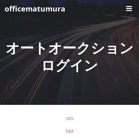
コ
officematumura
ン
テ
ン
ツ
へ
オートオークション
ス
キ
ログイン
ッ
プ
uss
taa